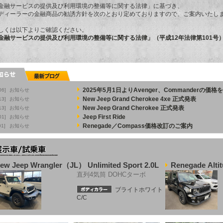
金融サービスの提供及び利用環境の整備等に関する法律」に基づき、
ディーラーの金融商品の勧誘方針を次のとおり定めておりますので、ご案内いたし
しくは以下よりご確認ください。
金融サービスの提供及び利用環境の整備等に関する法律」（平成12年法律第101号
2025年5月1日よりAvenger、Commanderの価
06]
お知らせ
New Jeep Grand Cherokee 4xe 正式発表
13]
お知らせ
New Jeep Grand Cherokee 正式発表
13]
お知らせ
Jeep First Ride
01]
お知らせ
Renegade／Compass価格改訂のご案内
01]
お知らせ
ew Jeep Wrangler（JL） Unlimited Sport 2.0L
Renegade Altit
直列4気筒 DOHCターボ
ブライトホワイト
C/C