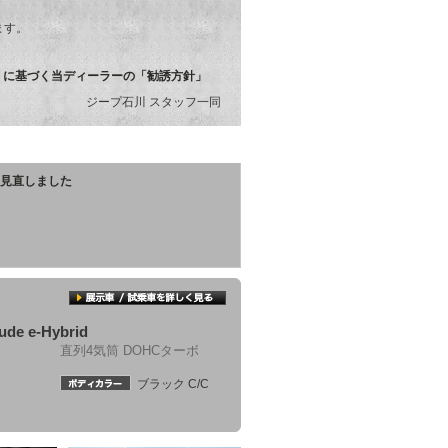
ます。
）に基づく当ディーラーの「勧誘方針」
ジープ石川 スタッフ一同
格を見直しました
ude e-Hybrid
直列4気筒 DOHCターボ
ブラック C/C